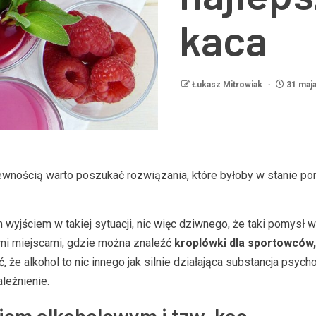
kaca
Łukasz Mitrowiak
31 maja
pewnością warto poszukać rozwiązania, które byłoby w stanie p
 wyjściem w takiej sytuacji, nic więc dziwnego, że taki pomysł w
ymi miejscami, gdzie można znaleźć
kroplówki dla sportowców,
, że alkohol to nic innego jak silnie działająca substancja psych
leżnienie.
em alkoholowym i tzw. kac