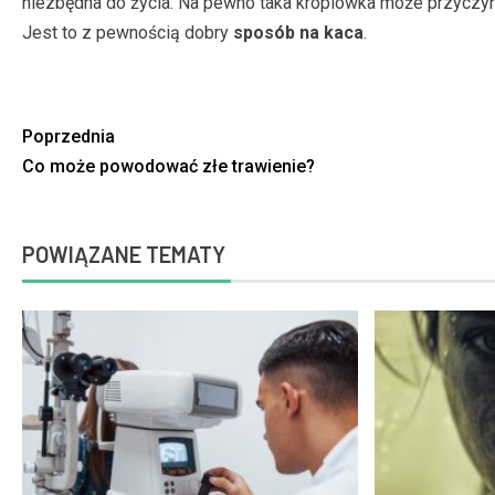
niezbędna do życia. Na pewno taka kroplówka może przyczyn
Jest to z pewnością dobry
sposób na kaca
.
Poprzednia
Co może powodować złe trawienie?
POWIĄZANE TEMATY