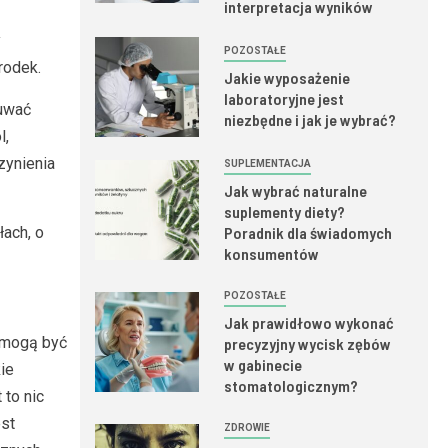
interpretacja wyników
y
POZOSTAŁE
rodek.
Jakie wyposażenie
laboratoryjne jest
zuwać
niezbędne i jak je wybrać?
l,
zynienia
SUPLEMENTACJA
Jak wybrać naturalne
suplementy diety?
łach, o
Poradnik dla świadomych
konsumentów
POZOSTAŁE
Jak prawidłowo wykonać
, mogą być
precyzyjny wycisk zębów
w gabinecie
ie
stomatologicznym?
 to nic
est
ZDROWIE