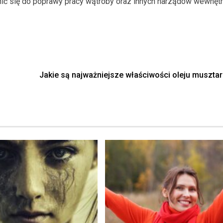
ić się do poprawy pracy wątroby oraz innych narządów wewnętr
Jakie są najważniejsze właściwości oleju muszt