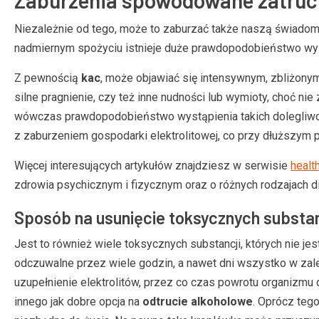
Niezależnie od tego, może to zaburzać także naszą świadomo
nadmiernym spożyciu istnieje duże prawdopodobieństwo wystą
Z pewnością
kac
, może objawiać się intensywnym, zbliżo
silne pragnienie, czy też inne nudności lub wymioty, choć ni
wówczas prawdopodobieństwo wystąpienia takich dolegliwośc
z zaburzeniem gospodarki elektrolitowej, co przy dłuższym
Więcej interesujących artykułów znajdziesz w serwisie
health
zdrowia psychicznym i fizycznym oraz o różnych rodzajach di
Sposób na usunięcie toksycznych substanc
Jest to również wiele toksycznych substancji, których nie jes
odczuwalne przez wiele godzin, a nawet dni wszystko w zal
uzupełnienie elektrolitów, przez co czas powrotu organizmu d
innego jak dobre opcja na
odtrucie alkoholowe
. Oprócz teg