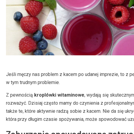
Jeśli męczy nas problem z kacem po udanej imprezie, to z 
w tym trudnym problemie.
Z pewnością
kroplówki witaminowe
, wydają się skutecznym
rozważyć. Dzisiaj często mamy do czynienia z profesjonaln
także te, które aktywnie radzą sobie z kacem. Nie da się ukryć
która przy długim czasie spożywania, może spowodować uza
Zaburzenia spowodowane zatruci