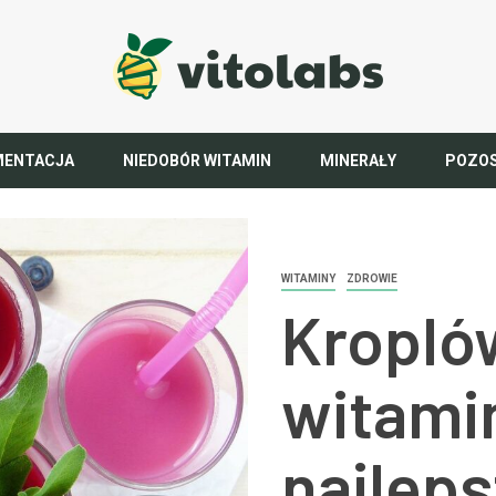
MENTACJA
NIEDOBÓR WITAMIN
MINERAŁY
POZO
WITAMINY
ZDROWIE
Kroplów
witami
najlep