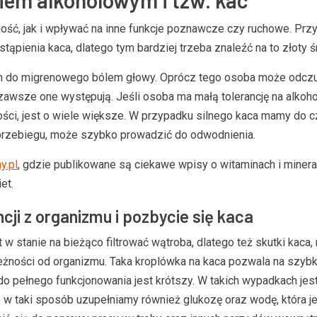
ść, jak i wpływać na inne funkcje poznawcze czy ruchowe. Prz
pienia kaca, dlatego tym bardziej trzeba znaleźć na to złoty ś
nym do migrenowego bólem głowy. Oprócz tego osoba może odc
e zawsze one występują. Jeśli osoba ma małą tolerancję na alkoho
i, jest o wiele większe. W przypadku silnego kaca mamy do c
 przebiegu, może szybko prowadzić do odwodnienia.
y.pl
, gdzie publikowane są ciekawe wpisy o witaminach i minera
et.
ji z organizmu i pozbycie się kaca
t w stanie na bieżąco filtrować wątroba, dlatego też skutki kaca
eżności od organizmu. Taka kroplówka na kaca pozwala na szybk
o pełnego funkcjonowania jest krótszy. W takich wypadkach jest
o w taki sposób uzupełniamy również glukozę oraz wodę, która j