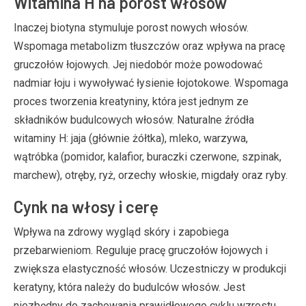
Witamina H na porost włosów
Inaczej biotyna stymuluje porost nowych włosów.
Wspomaga metabolizm tłuszczów oraz wpływa na pracę
gruczołów łojowych. Jej niedobór może powodować
nadmiar łoju i wywoływać łysienie łojotokowe. Wspomaga
proces tworzenia kreatyniny, która jest jednym ze
składników budulcowych włosów. Naturalne źródła
witaminy H: jaja (głównie żółtka), mleko, warzywa,
wątróbka (pomidor, kalafior, buraczki czerwone, szpinak,
marchew), otręby, ryż, orzechy włoskie, migdały oraz ryby.
Cynk na włosy i cerę
Wpływa na zdrowy wygląd skóry i zapobiega
przebarwieniom. Reguluje pracę gruczołów łojowych i
zwiększa elastyczność włosów. Uczestniczy w produkcji
keratyny, która należy do budulców włosów. Jest
niezbędny do zachowania prawidłowego cyklu wzrostu